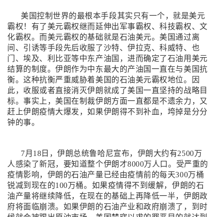
美国控制世界的最根本手段其实只有一个，就是美元
霸权！有了美元霸权继而延伸出军事霸权、科技霸权、文
化霸权。而美元霸权的基础就是石油美元。美国通过离
间、引诱等手段先后收服了沙特、伊拉克、科威特、也
门、埃及、利比亚等中东产油国，进而确定了石油用美元
结算的制度。伊朗作为中东最大的产油国一直在与美国抗
衡。这种抗衡严重威胁着美国的石油美元霸权地位。因
此，收服或者直接消灭伊朗就成了美国一直坚持的战略目
标。事实上，美国在制裁伊朗方面一直都是不遗余力，又
赶上伊朗疫情大爆发，如果伊朗得不到补血，垮掉是分分
钟的事。
7月18日，伊朗总统鲁哈尼宣布，伊朗大约有2500万
人感染了新冠，要知道整个伊朗才8000万人口。受严重的
疫情影响，伊朗的石油产量已经由疫情前的每天300万桶
锐减到现在的100万桶。如果疫情得不到缓解，伊朗的石
油产量将继续降低，在现在的基础上再降低一半，伊朗政
府将面临崩溃。如果伊朗的石油产业和政府崩溃了，到时